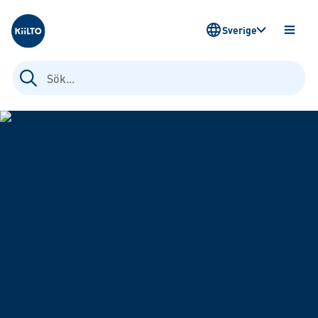
Kiilto Sweden
Sverige
ÖPPN
MENY
Sök
efter: