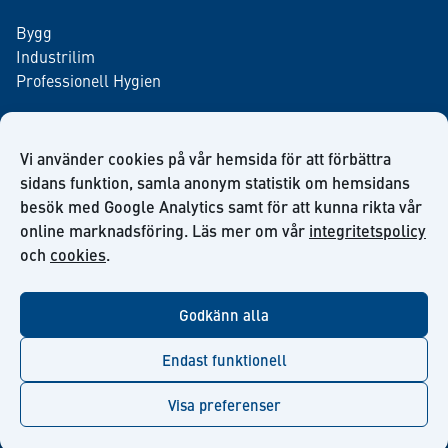
Bygg
Industrilim
Professionell Hygien
Vi använder cookies på vår hemsida för att förbättra
Anmäl dig till vårt nyhetsbrev
sidans funktion, samla anonym statistik om hemsidans
besök med Google Analytics samt för att kunna rikta vår
online marknadsföring. Läs mer om vår
integritetspolicy
och
cookies
.
facebook
twitter
linkedin
youtube
Godkänn alla
Endast funktionell
Visa preferenser
© Kiilto 2026