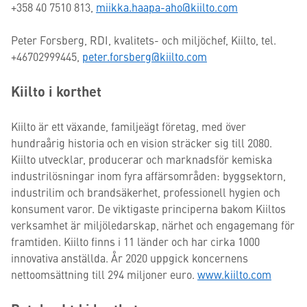
+358 40 7510 813,
miikka.haapa-aho@kiilto.com
Peter Forsberg, RDI, kvalitets- och miljöchef, Kiilto, tel.
+46702999445,
peter.forsberg@kiilto.com
Kiilto i korthet
Kiilto är ett växande, familjeägt företag, med över
hundraårig historia och en vision sträcker sig till 2080.
Kiilto utvecklar, producerar och marknadsför kemiska
industrilösningar inom fyra affärsområden: byggsektorn,
industrilim och brandsäkerhet, professionell hygien och
konsument varor. De viktigaste principerna bakom Kiiltos
verksamhet är miljöledarskap, närhet och engagemang för
framtiden. Kiilto finns i 11 länder och har cirka 1000
innovativa anställda. År 2020 uppgick koncernens
nettoomsättning till 294 miljoner euro.
www.kiilto.com