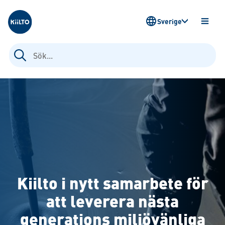
Kiilto Sweden
Sverige
ÖPPN
MENY
Sök
efter:
Kiilto i nytt samarbete för
att leverera nästa
generations miljövänliga