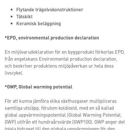
Flytande trägolvskonstruktioner
Tätskikt
Keramisk beläggning
*EPD, environmental production declaration
En miljövarudeklaration för en byggprodukt förkortas EPD,
från engelskans Environmental production declaration,
och beskriver produktens miljöpåverkan ur hela dess
livscykel.
*GWP, Global warming potential
För att kunna jämföra olika växthusgaser multipliceras
samtliga utsläpp, förutom koldioxid, med en så kallad
global uppvärmningspotential (Global Warming Potential,
GWP) utifrån ett hundraårsvärde (GWP100). GWP anger det
totala bidraget till den globala uppvärmningen för den