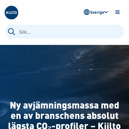
Kiilto Sweden
Sverige
ÖPPN
MENY
Sök
efter:
Ny avjämningsmassa med
en av branschens absolut
lägsta CO₂-profiler – Kiilto