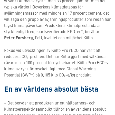
vi sänkt klimatavtrycket med 33 procent jämfört med det
typiska värdet i Boverkets klimatdatabas för
avjämningsmassor med mindre än 17 procent cement, det
vill säga den grupp av avjämningsprodukter som redan har
lägst klimatpåverkan. Produktens klimatprestanda är
styrkt enligt tredjepartsverifierade EPD-er*, berättar
Peter Forsberg,
FoU, kvalitet och miljöchef Kiilto.
Fokus vid utvecklingen av Kiilto Pro rECO har varit att
reducera CO₂-profilen. Det har Kiilto gjort med välkända
råvaror och 100 procent förnyelsebar el. Kiilto Pro rECO:s
klimatavtryck är mycket lågt, med Global Warming
Potential (GWP*) på 0,105 kilo CO₂-e/kg produkt.
En av världens absolut bästa
– Det betyder att produkten ur ett hållbarhets- och
klimatperspektiv sannolikt tillhör en av världens absolut