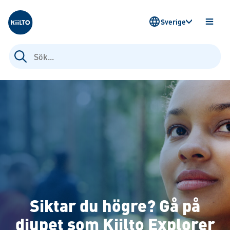
Kiilto Sweden
Sverige
ÖPPN
MENY
Sök
efter:
Siktar du högre? Gå på
djupet som Kiilto Explorer