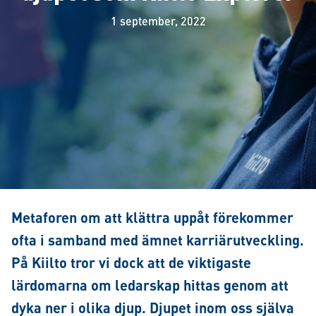
1 september, 2022
Metaforen om att klättra uppåt förekommer
ofta i samband med ämnet karriärutveckling.
På Kiilto tror vi dock att de viktigaste
lärdomarna om ledarskap hittas genom att
dyka ner i olika djup. Djupet inom oss själva