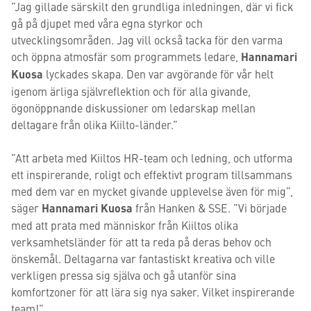
”Jag gillade särskilt den grundliga inledningen, där vi fick
gå på djupet med våra egna styrkor och
utvecklingsområden. Jag vill också tacka för den varma
och öppna atmosfär som programmets ledare,
Hannamari
Kuosa
lyckades skapa. Den var avgörande för vår helt
igenom ärliga självreflektion och för alla givande,
ögonöppnande diskussioner om ledarskap mellan
deltagare från olika Kiilto-länder.”
”Att arbeta med Kiiltos HR-team och ledning, och utforma
ett inspirerande, roligt och effektivt program tillsammans
med dem var en mycket givande upplevelse även för mig”,
säger
Hannamari Kuosa
från Hanken & SSE. ”Vi började
med att prata med människor från Kiiltos olika
verksamhetsländer för att ta reda på deras behov och
önskemål. Deltagarna var fantastiskt kreativa och ville
verkligen pressa sig själva och gå utanför sina
komfortzoner för att lära sig nya saker. Vilket inspirerande
team!”