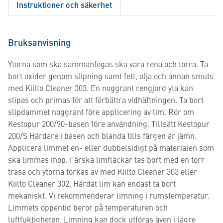
Instruktioner och säkerhet
Bruksanvisning
Ytorna som ska sammanfogas ska vara rena och torra. Ta
bort oxider genom slipning samt fett, olja och annan smuts
med Kiilto Cleaner 303. En noggrant rengjord yta kan
slipas och primas för att förbättra vidhäftningen. Ta bort
slipdammet noggrant före applicering av lim. Rör om
Kestopur 200/90-basen före användning. Tillsätt Kestopur
200/S Härdare i basen och blanda tills färgen är jämn.
Applicera limmet en- eller dubbelsidigt på materialen som
ska limmas ihop. Färska limfläckar tas bort med en torr
trasa och ytorna torkas av med Kiilto Cleaner 303 eller
Kiilto Cleaner 302. Härdat lim kan endast ta bort
mekaniskt. Vi rekommenderar limning i rumstemperatur.
Limmets öppentid beror på temperaturen och
luftfuktigheten. Limning kan dock utföras även i lägre