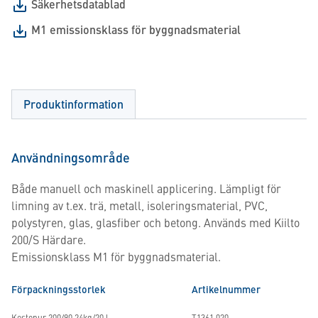
Säkerhetsdatablad
M1 emissionsklass för byggnadsmaterial
Produktinformation
Användningsområde
Både manuell och maskinell applicering. Lämpligt för
limning av t.ex. trä, metall, isoleringsmaterial, PVC,
polystyren, glas, glasfiber och betong. Används med Kiilto
200/S Härdare.
Emissionsklass M1 för byggnadsmaterial.
Förpackningsstorlek
Artikelnummer
Kestopur 200/90 24kg/20 l
T1361.020