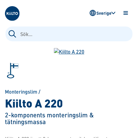
Kiilto Sweden
Sverige
ÖPPN
MENY
Sök
efter:
Monteringslim
/
Kiilto A 220
2-komponents monteringslim &
tätningsmassa