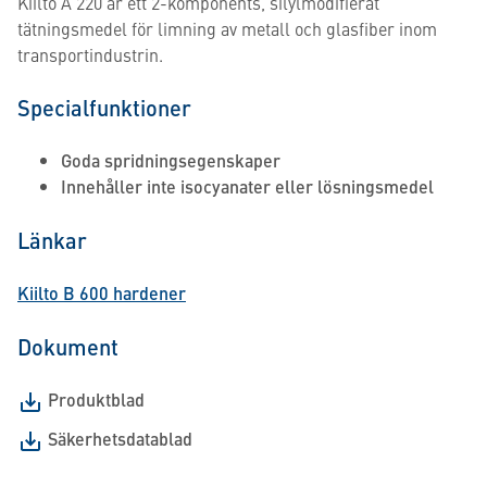
Kiilto A 220 är ett 2-komponents, silylmodifierat
tätningsmedel för limning av metall och glasfiber inom
transportindustrin.
Specialfunktioner
Goda spridningsegenskaper
Innehåller inte isocyanater eller lösningsmedel
Länkar
Kiilto B 600 hardener
Dokument
Produktblad
Säkerhetsdatablad