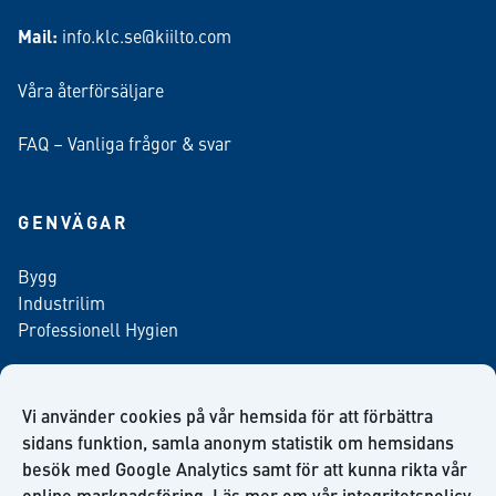
Mail:
info.klc.se@kiilto.com
Våra återförsäljare
FAQ – Vanliga frågor & svar
GENVÄGAR
Bygg
Industrilim
Professionell Hygien
Vi använder cookies på vår hemsida för att förbättra
Anmäl dig till vårt nyhetsbrev
sidans funktion, samla anonym statistik om hemsidans
besök med Google Analytics samt för att kunna rikta vår
online marknadsföring. Läs mer om vår
integritetspolicy