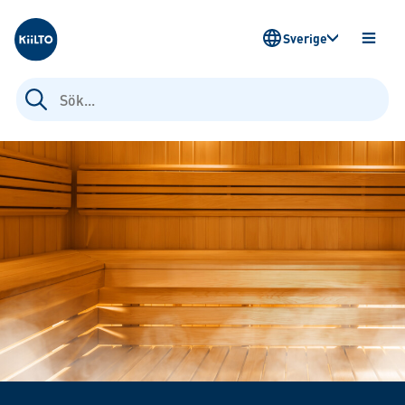
Kiilto Sweden
Sverige
ÖPPN
MENY
Sök
efter: