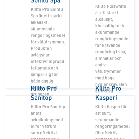
Kiilto Pluswhite
Kiilto Pro Sointu
är ett starkt
Spa är ett starkt
alkaliskt,
alkaliskt,
klorhaltigt och
skummande
skummande
rengöringsmedel
rengöringsmedel
för våtutrymmen.
för krävande
Produkten
rengöring i spa,
avlägsnar
simhallar och
effektivt ingrodd
andra
fettsmuts och
våtutrymmen
lämpar sig för
med höga
både daglig
hygienkrav. Den
Kiilto Pro
Kiilto Pro
rengöring och
effektiva
grundren…
Sanitop
Kasperi
formuleringe…
Kiilto Pro Sanitop
Kiilto Kasperi är
är ett
ett surt,
avkalkningsmed
skummande
el för våtrum
rengöringsmedel
som effektivt
för effektiv
avlägsnar kalk-
borttagning av