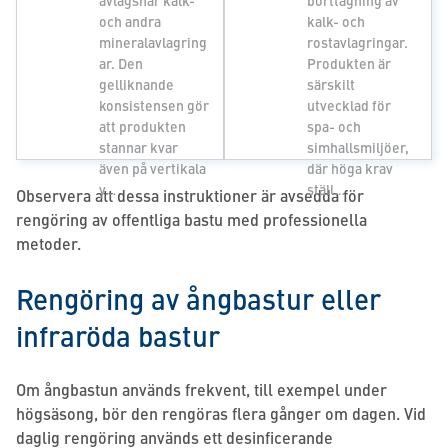
och andra
kalk- och
mineralavlagring
rostavlagringar.
ar. Den
Produkten är
gelliknande
särskilt
konsistensen gör
utvecklad för
att produkten
spa- och
stannar kvar
simhallsmiljöer,
även på vertikala
där höga krav
y…
ställ…
Observera att dessa instruktioner är avsedda för
rengöring av offentliga bastu med professionella
metoder.
Rengöring av ångbastur eller
infraröda bastur
Om ångbastun används frekvent, till exempel under
högsäsong, bör den rengöras flera gånger om dagen. Vid
daglig rengöring används ett desinficerande